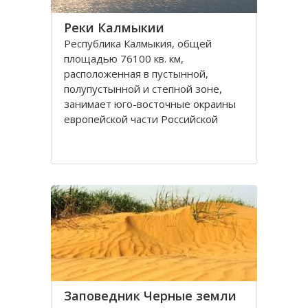
Реки Калмыкии
Республика Калмыкия, общей
площадью 76100 кв. км,
расположенная в пустынной,
полупустынной и степной зоне,
занимает юго-восточные окраины
европейской части Российской
Федерации. Южные границы
республики ограничены Кумо-
Манычской впадиной и руслами рек
Маныч и Кума, юго-восточные –
водами
Заповедник Черные земли