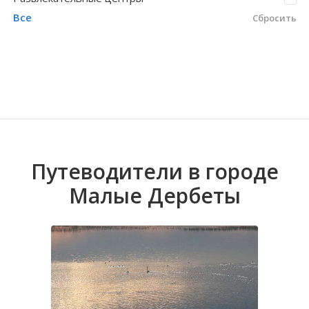
Все
Сбросить
Волгоградская область
Кировоградская область
Восточно-Казахстанская область
Бага-Чонос
Иркутская обла
Хмельницкая о
Северо-Казахст
Виноградное
Путеводители в городе
Малые Дербеты