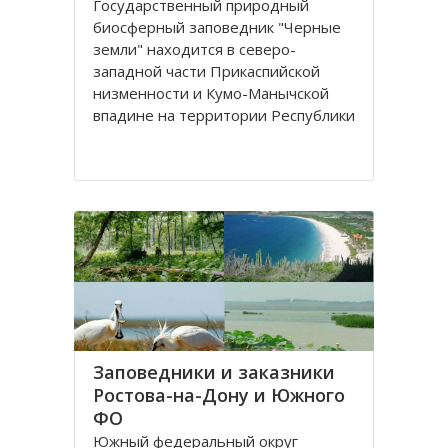
Государственный природный
биосферный заповедник "Черные
земли" находится в северо-
западной части Прикаспийской
низменности и Кумо-Манычской
впадине на территории Республики
Калмыкия Российской Федерации.
Заповедник состоит из двух
участков: "Степной", который
располагается на территории
Заповедники и заказники
Ростова-на-Дону и Южного
ФО
Южный федеральный округ