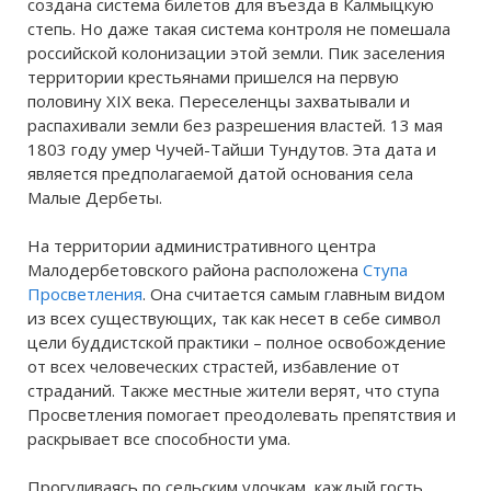
создана система билетов для въезда в Калмыцкую
степь. Но даже такая система контроля не помешала
российской колонизации этой земли. Пик заселения
территории крестьянами пришелся на первую
половину XIX века. Переселенцы захватывали и
распахивали земли без разрешения властей. 13 мая
1803 году умер Чучей-Тайши Тундутов. Эта дата и
является предполагаемой датой основания села
Малые Дербеты.
На территории административного центра
Малодербетовского района расположена
Ступа
Просветления
. Она считается самым главным видом
из всех существующих, так как несет в себе символ
цели буддистской практики – полное освобождение
от всех человеческих страстей, избавление от
страданий. Также местные жители верят, что ступа
Просветления помогает преодолевать препятствия и
раскрывает все способности ума.
Прогуливаясь по сельским улочкам, каждый гость